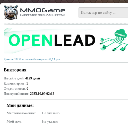
Купить 1000 показов баннера от 0,11 у.е.
Виктороия
На сайте дней:
4129 дней
Комментариев:
1
Отдал голосов:
0
Последний визит:
2025.10.09 02:12
Мои данные:
Местоположение:
Не указано
Мой пол:
Не указан