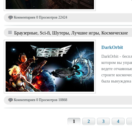
Комментариев 0 Просмотров 22424
Браузерные, Sci-fi, Шутеры, Лучшие игры, Космические
DarkOrbit
DarkOrbit - бес
котором вы управ
ведете отчаянны
строите космиче
была вынуждена 
Комментариев 0 Просмотров 10868
1
2
3
4