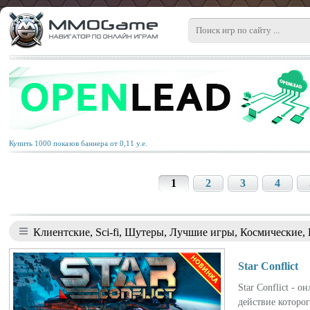
Купить 1000 показов баннера от 0,11 у.е.
1
2
3
4
Клиентские, Sci-fi, Шутеры, Лучшие игры, Космические,
Star Conflict
Star Conflict -
действие которо