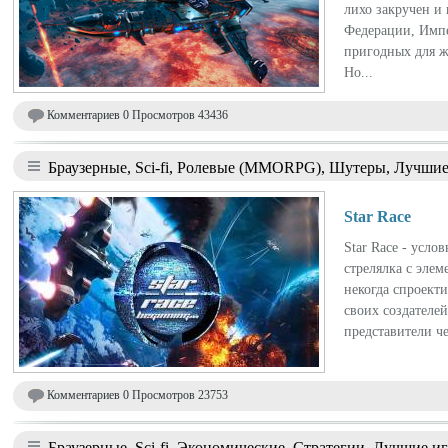
лихо закручен и
Федерации, Импе
пригодных для ж
Но...
Комментариев 0 Просмотров 43436
Браузерные, Sci-fi, Ролевые (MMORPG), Шутеры, Лучшие 
Star Race
Star Race - усло
стрелялка с элем
некогда спроект
своих создателей
представители ч
Комментариев 0 Просмотров 23753
Браузерные, Sci-fi, Экономические, Стратегии, Лучшие иг