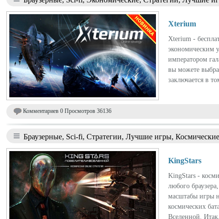
Xterium
Xterium - беспл
экономическим у
императором гал
вы можете выбра
заключается в то
Комментариев 0 Просмотров 36136
Браузерные, Sci-fi, Стратегии, Лучшие игры, Космически
KingStars
KingStars - косм
любого браузера
масштабы игры 
космических бат
Вселенной. Итак,