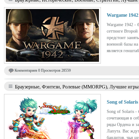
Wargame 1942
Wargame 1942 - б
сеттинге Второй
предстоит занят
военной базы на
является генштаб
Комментариев 0 Просмотров 28559
Браузерные, Фэнтези, Ролевые (MMORPG), Лучшие игры
Song of Solaris
Song of Solaris
сочетающая в се
ряды Ордена и з
Лапута. Вас жду
бандитов, чьи це