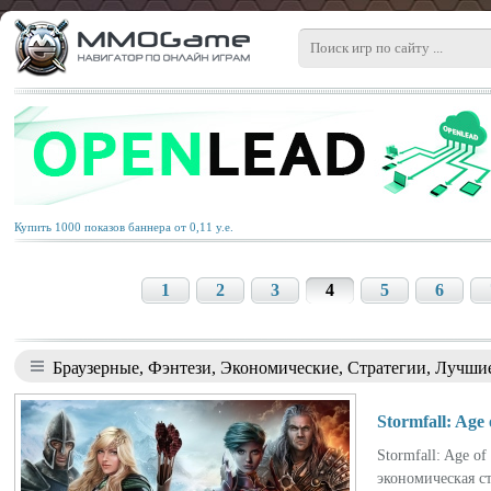
Купить 1000 показов баннера от 0,11 у.е.
1
2
3
4
5
6
Браузерные, Фэнтези, Экономические, Стратегии, Лучши
Stormfall: Age
Stormfall: Age o
экономическая ст