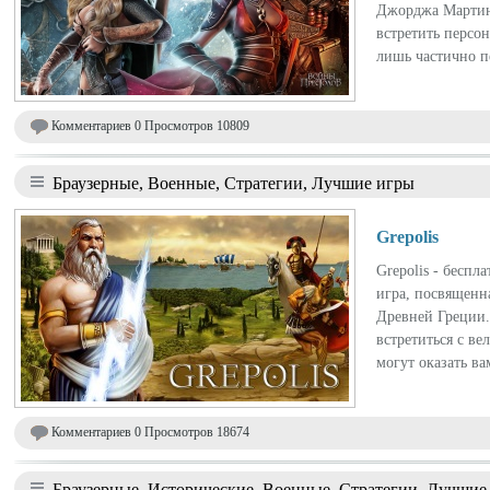
Джорджа Мартина
встретить персо
лишь частично пе
Комментариев 0 Просмотров 10809
Браузерные, Военные, Стратегии, Лучшие игры
Grepolis
Grepolis - беспл
игра, посвященна
Древней Греции.
встретиться с в
могут оказать ва
Комментариев 0 Просмотров 18674
Браузерные, Исторические, Военные, Стратегии, Лучшие