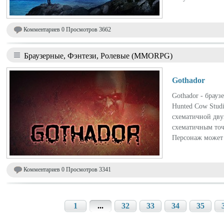
Комментариев 0 Просмотров 3662
Браузерные, Фэнтези, Ролевые (MMORPG)
Gothador
Gothador - брау
Hunted Cow Studi
схематичной дву
схематичным точ
Персонаж может 
Комментариев 0 Просмотров 3341
1
...
32
33
34
35