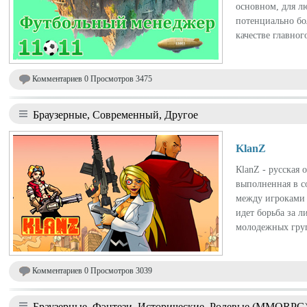
основном, для л
потенциально бо
качестве главног
Комментариев 0 Просмотров 3475
Браузерные, Современный, Другое
KlanZ
КlanZ - русская 
выполненная в с
между игроками 
идет борьба за 
молодежных груп
Комментариев 0 Просмотров 3039
Браузерные, Фэнтези, Исторические, Ролевые (MMORPG