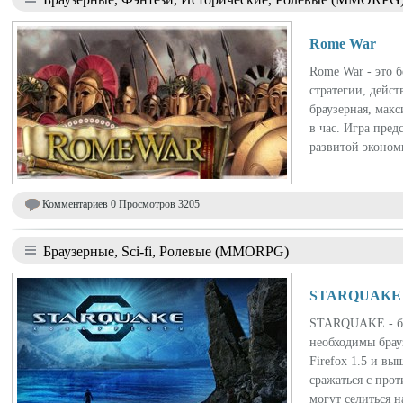
Rome War
Rome War - это 
стратегии, дейст
браузерная, мак
в час. Игра пред
развитой эконом
Комментариев 0 Просмотров 3205
Браузерные, Sci-fi, Ролевые (MMORPG)
STARQUAKE
STARQUAKE - бра
необходимы брауз
Firefox 1.5 и вы
сражаться с про
могут селиться н