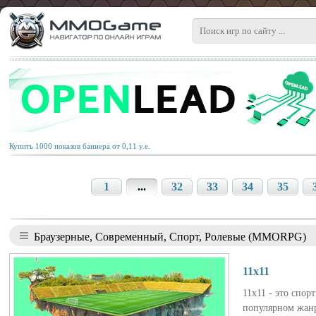
Купить 1000 показов баннера от 0,11 у.е.
1
...
32
33
34
35
Браузерные, Современный, Спорт, Ролевые (MMORPG)
11x11
11х11 - это спор
популярном жанр