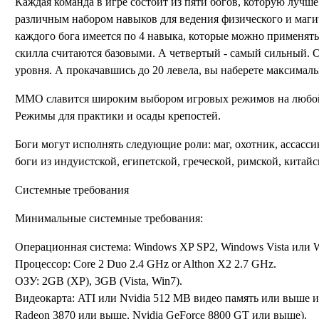
Каждая команда в игре состоит из пяти богов, которую лучше
различным набором навыков для ведения физического и магич
каждого бога имеется по 4 навыка, которые можно применять
скилла считаются базовыми. А четвертый - самый сильный. 
уровня. А прокачавшись до 20 левела, вы наберете максималь
ММО славится широким выбором игровых режимов на любой вку
Режимы для практики и осады крепостей.
Боги могут исполнять следующие роли: маг, охотник, ассасси
боги из индуистской, египетской, греческой, римской, китайс
Системные требования
Минимальные системные требования:
Операционная система: Windows XP SP2, Windows Vista или 
Процессор: Core 2 Duo 2.4 GHz or Althon X2 2.7 GHz.
ОЗУ: 2GB (XP), 3GB (Vista, Win7).
Видеокарта: ATI или Nvidia 512 MB видео память или выше и 
Radeon 3870 или выше, Nvidia GeForce 8800 GT или выше).