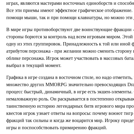
играх, являются мастерами восточных единоборств и способ
Все эти приемы имеют эффектное графическое отображение.
помощи мыши, так и при помощи клавиатуры, но можно эти 
В мире игры противоборствуют две воинствующие фракции -
стороны борются за контроль над всем игровым миром. Этой
одну из этих группировок. Принадлежность к той или иной 
атрибутом персонажа - при желании можно сменить сторону в 
облике персонажа. Игрок может участвовать в массовых бата
выбрал в текущий момент.
Графика в игре создана в восточном стиле, но надо отметить,
множество других MMORPG значительно превосходящих Drag
процесс быстрый, динамичный, в игре есть экшен-элементы.
немаловажную роль. Он раскрывается в постепенно открываю
таинственную историю легендарных битв игрового мира про
квестов игрок узнает ответы на вопросы: почему воюют тигр
фракций так сильны и когда же воцарится мир. Игроку прид
игры и поспособствовать примирению фракций.