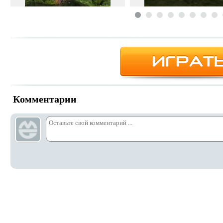
Комментарии