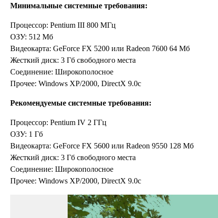
Минимальные системные требования:
Процессор: Pentium III 800 МГц
ОЗУ: 512 Мб
Видеокарта: GeForce FX 5200 или Radeon 7600 64 Мб
Жесткий диск: 3 Гб свободного места
Соединение: Широкополосное
Прочее: Windows XP/2000, DirectX 9.0c
Рекомендуемые системные требования:
Процессор: Pentium IV 2 ГГц
ОЗУ: 1 Гб
Видеокарта: GeForce FX 5600 или Radeon 9550 128 Мб
Жесткий диск: 3 Гб свободного места
Соединение: Широкополосное
Прочее: Windows XP/2000, DirectX 9.0c